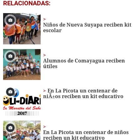
0
RELACIONADAS:
seconds
of
5
minutes,
Niños de Nueva Suyapa reciben kit
13
escolar
seconds
Alumnos de Comayagua reciben
útiles
En La Picota un centenar de
niÃ±os reciben un kit educativo
En La Picota un centenar de niños
reciben un kit educativo