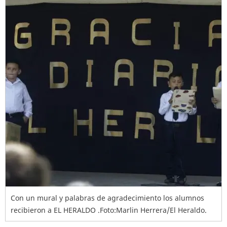
Con un mural y palabras de agradecimiento los alumnos
recibieron a EL HERALDO .Foto:Marlin Herrera/El Heraldo.