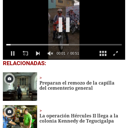
0
RELACIONADAS:
seconds
of
51
seconds
Preparan el remozo de la capilla
del cementerio general
La operación Hércules II llega a la
colonia Kennedy de Tegucigalpa