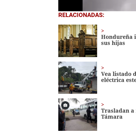
0
RELACIONADAS:
seconds
of
21
seconds
Volume
Hondureña i
0%
sus hijas
Vea listado 
eléctrica est
Trasladan a 
Támara