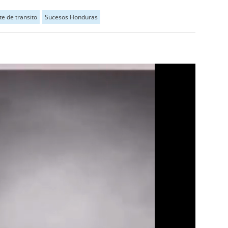
e de transito
Sucesos Honduras
Próximo
Videocámara capta a individuos asaltando a un hombre en la colonia Satélite de San Pedro Sula
00:37