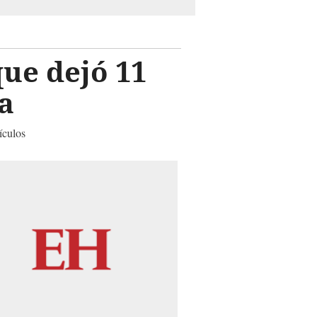
que dejó 11
a
ículos