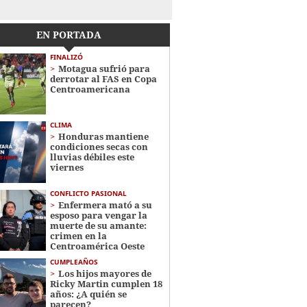
EN PORTADA
FINALIZÓ
Motagua sufrió para
derrotar al FAS en Copa
Centroamericana
CLIMA
Honduras mantiene
condiciones secas con
lluvias débiles este
viernes
CONFLICTO PASIONAL
Enfermera mató a su
esposo para vengar la
muerte de su amante:
crimen en la
Centroamérica Oeste
CUMPLEAÑOS
Los hijos mayores de
Ricky Martin cumplen 18
años: ¿A quién se
parecen?