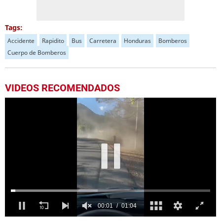
Tags:
Accidente
Rapidito
Bus
Carretera
Honduras
Bomberos
Cuerpo de Bomberos
VIDEOS RECOMENDADOS
0