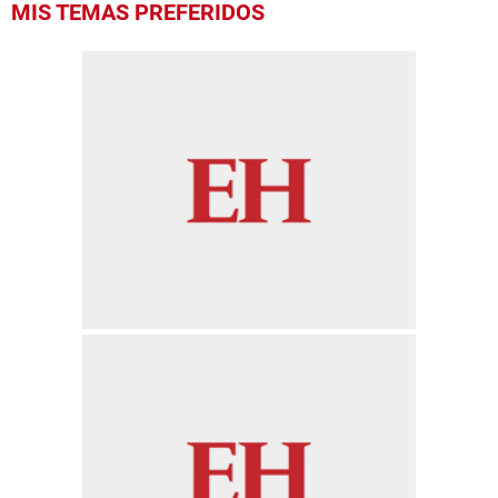
MIS TEMAS PREFERIDOS
of
1
minute,
4
seconds