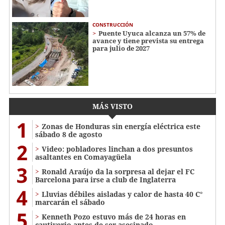
CONSTRUCCIÓN
Puente Uyuca alcanza un 57% de
avance y tiene prevista su entrega
para julio de 2027
MÁS VISTO
1
Zonas de Honduras sin energía eléctrica este
sábado 8 de agosto
2
Video: pobladores linchan a dos presuntos
asaltantes en Comayagüela
3
Ronald Araújo da la sorpresa al dejar el FC
Barcelona para irse a club de Inglaterra
4
Lluvias débiles aisladas y calor de hasta 40 C°
marcarán el sábado
5
Kenneth Pozo estuvo más de 24 horas en
cautiverio antes de ser asesinado