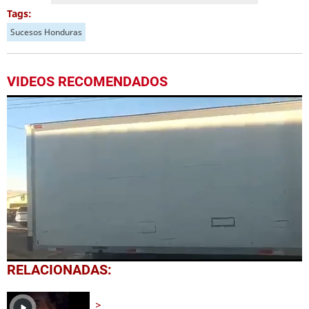
Tags:
Sucesos Honduras
VIDEOS RECOMENDADOS
0
RELACIONADAS:
seconds
of
1