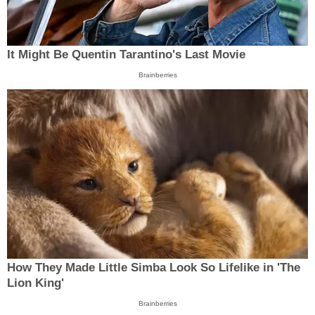
It Might Be Quentin Tarantino's Last Movie
Brainberries
How They Made Little Simba Look So Lifelike in 'The
Lion King'
Brainberries