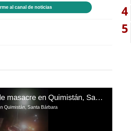
4
rme al canal de noticias
5
Zozobra en escena de masacre en Quimistán, Santa Bárbara
n Quimistán, Santa Bárbara