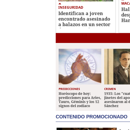
MAC
INSEGURIDAD
Hal
Identifican a joven
des
encontrado asesinado
Har
a balazos en un sector
men
de Santa Lucía
Yor
PREDICCIONES
CRIMEN
Horóscopo de hoy:
1935: Los "cua
predicciones para Aries,
jinetes del apo
Tauro, Géminis y los 12
asesinaron al 
signos del zodiaco
Sánchez
CONTENIDO PROMOCIONADO