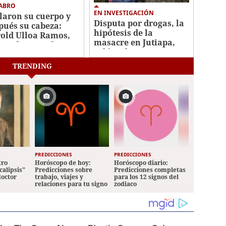
ABRO
EN INVESTIGACIÓN
laron su cuerpo y
Disputa por drogas, la
pués su cabeza:
hipótesis de la
old Ulloa Ramos,
masacre en Jutiapa,
or decapitado en
Atlántida
o
TRENDING
PREDICCIONES
PREDICCIONES
tro
Horóscopo de hoy:
Horóscopo diario:
calipsis"
Predicciones sobre
Predicciones completas
doctor
trabajo, viajes y
para los 12 signos del
relaciones para tu signo
zodiaco