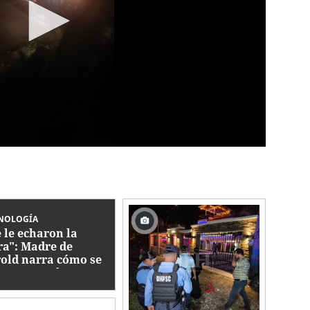
NOLOGÍA
 le echaron la
a": Madre de
old narra cómo se
varon a su hijo para
apitarlo en Yoro