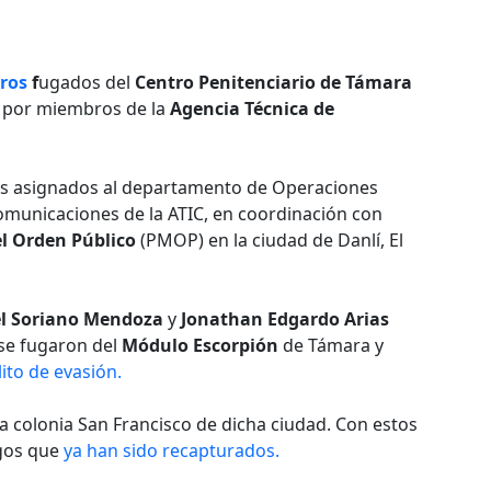
eros
f
ugados del
Centro Penitenciario de Támara
s por miembros de la
Agencia Técnica de
tes asignados al departamento de Operaciones
omunicaciones de la ATIC, en coordinación con
el Orden Público
(PMOP) en la ciudad de Danlí, El
el Soriano Mendoza
y
Jonathan Edgardo Arias
 se fugaron del
Módulo Escorpión
de Támara y
ito de evasión.
a colonia San Francisco de dicha ciudad. Con estos
ugos que
ya han sido recapturados.