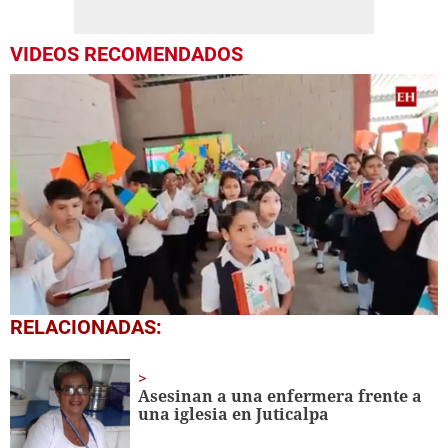
VIDEOS RECOMENDADOS
0
RELACIONADAS:
seconds
of
1
minute,
Asesinan a una enfermera frente a
56
una iglesia en Juticalpa
seconds