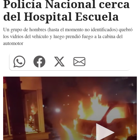
Policía Nacional cerca
del Hospital Escuela
Un grupo de hombres (hasta el momento no identificados) quebró
los vidrios del vehículo y luego prendió fuego a la cabina del
automotor
0
seconds
of
0
seconds