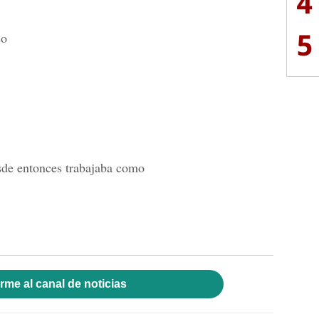
4
5
so
sde entonces trabajaba como
rme al canal de noticias