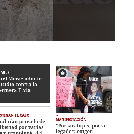
PABLE
iel Meraz admite
icidio contra la
ermera Elvia
mez
STIGAN EL CASO
MANIFESTACIÓN
habrían privado de
"Por sus hijos, por su
libertad por varias
legado": exigen
as: cronología del