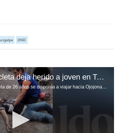
ucigalpa
DNIC
Accidente de motocicleta deja herido a joven en Tegucigalpa
El joven con nombre Nahúm Varela de 26 años se disponía a viajar hacia Ojojona cuando su motocicleta se fue a una pequeña hondonada a la altura de la colonia Loarque.