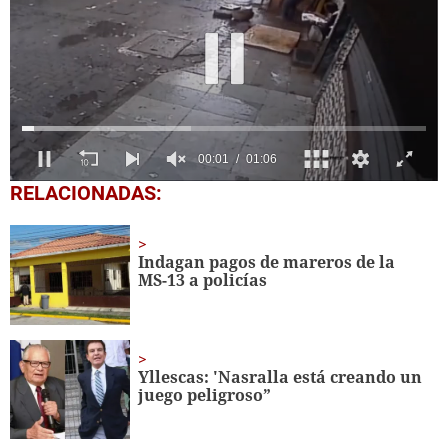
0
RELACIONADAS:
seconds
of
1
minute,
Indagan pagos de mareros de la
6
MS-13 a policías
seconds
Yllescas: 'Nasralla está creando un
juego peligroso”