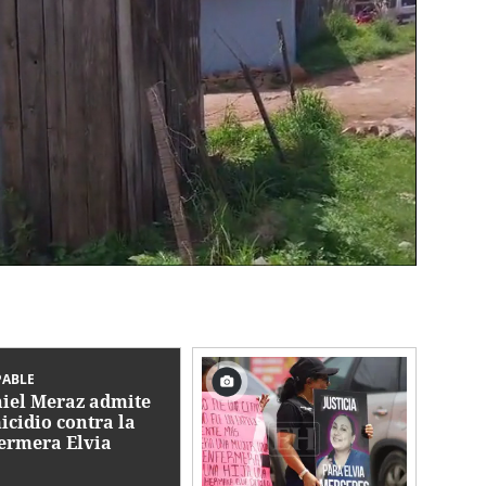
PABLE
iel Meraz admite
icidio contra la
ermera Elvia
mez