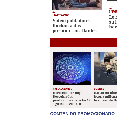
INVE
HARTAZGO
Lo 
Video: pobladores
su 
linchan a dos
hor
presuntos asaltantes
cri
en Comayagüela
PREDICCIONES
SUERTE
Horóscopo de hoy:
Hallan un bill
Descubre las
lotería millon
predicciones para los 12
basurero de It
signos del zodiaco
CONTENIDO PROMOCIONADO