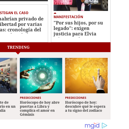
STIGAN EL CASO
MANIFESTACIÓN
habrían privado de
"Por sus hijos, por su
libertad por varias
legado": exigen
as: cronología del
justicia para Elvia
men de Jafeth Pozo
Gómez, enfermera
asesinada por su
TRENDING
pareja
PREDICCIONES
PREDICCIONES
ete de
Horóscopo de hoy abre
Horóscopo de hoy:
ario en un
puertas a Libra y
descubre qué le espera
alia
complica el amor en
a tu signo del zodiaco
Géminis