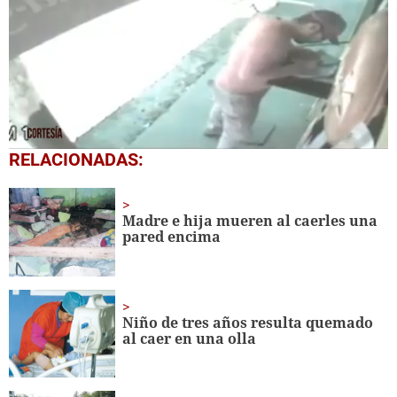
0
RELACIONADAS:
seconds
of
52
seconds
Madre e hija mueren al caerles una
pared encima
Niño de tres años resulta quemado
al caer en una olla