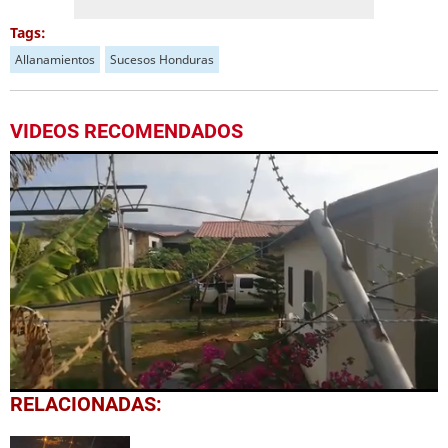
Tags:
Allanamientos
Sucesos Honduras
VIDEOS RECOMENDADOS
0
RELACIONADAS:
seconds
of
32