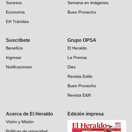
Sucesos
Semana en imágenes
Economía
Buen Provecho
EH Trámites
Opinión
Suscríbete
Grupo OPSA
EH Verifica
Beneficio
El Heraldo
Fotogalerías
Ingresar
La Prensa
Deportes
Notificaciones
Diez
Videos
Revista Estilo
Hondureños en el mundo
Buen Provecho
Revista E&N
Suscripción
Acerca de El Heraldo
Edición impresa
Visión y Misión
Politicas de privacidad