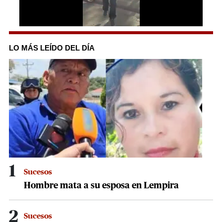
0
seconds
of
LO MÁS LEÍDO DEL DÍA
30
seconds
1
Sucesos
Hombre mata a su esposa en Lempira
2
Sucesos