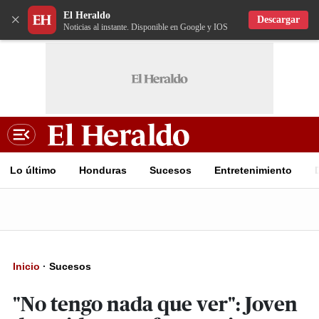
El Heraldo
×
Descargar
Noticias al instante. Disponible en Google y IOS
Lo último
Honduras
Sucesos
Entretenimiento
Inicio
·
Sucesos
"No tengo nada que ver": Joven