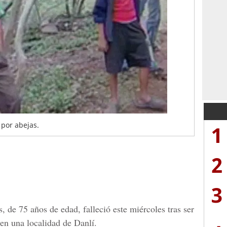
 por abejas.
1
2
3
s,
de 75 años de edad, falleció este miércoles tras ser
 en una localidad de
Danlí.