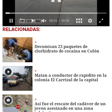
0
RELACIONADAS:
seconds
of
30
seconds
Decomisan 23 paquetes de
clorhidrato de cocaína en Colón
Matan a conductor de rapidito en la
colonia El Carrizal de la capital
Así fue el rescate del cadáver de un
joven asesinado en una zona