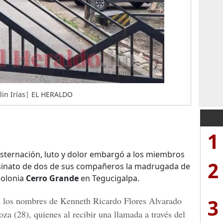
talin Irías| EL HERALDO
1
ternación, luto y dolor embargó a los miembros
2
esinato de dos de sus compañeros la madrugada de
colonia
Cerro Grande
en Tegucigalpa.
3
a los nombres de
Kenneth Ricardo Flores Alvarado
oza
(28), quienes al recibir una llamada a través del