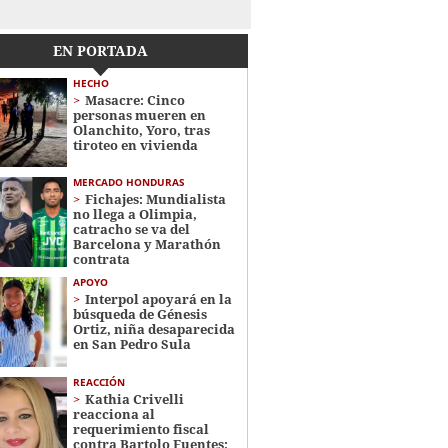
EN PORTADA
HECHO
Masacre: Cinco
personas mueren en
Olanchito, Yoro, tras
tiroteo en vivienda
MERCADO HONDURAS
Fichajes: Mundialista
no llega a Olimpia,
catracho se va del
Barcelona y Marathón
contrata
APOYO
Interpol apoyará en la
búsqueda de Génesis
Ortiz, niña desaparecida
en San Pedro Sula
REACCIÓN
Kathia Crivelli
reacciona al
requerimiento fiscal
contra Bartolo Fuentes: