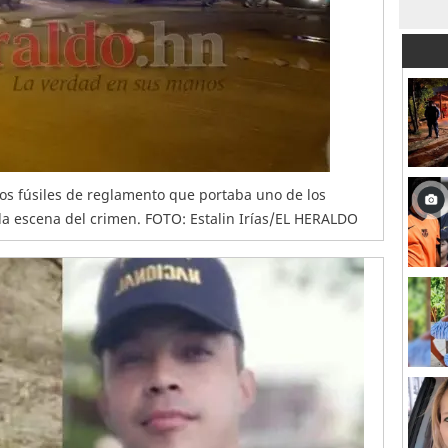
os fúsiles de reglamento que portaba uno de los
la escena del crimen. FOTO: Estalin Irías/EL HERALDO