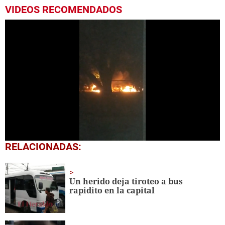
VIDEOS RECOMENDADOS
0
RELACIONADAS:
seconds
of
56
seconds
Un herido deja tiroteo a bus
rapidito en la capital