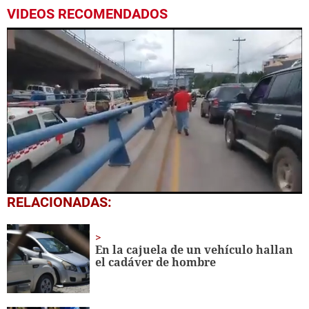
VIDEOS RECOMENDADOS
0
RELACIONADAS:
seconds
of
2
minutes,
En la cajuela de un vehículo hallan
46
el cadáver de hombre
seconds