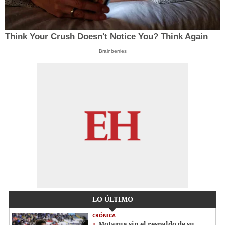
Think Your Crush Doesn't Notice You? Think Again
Brainberries
LO ÚLTIMO
CRÓNICA
Motagua sin el respaldo de su