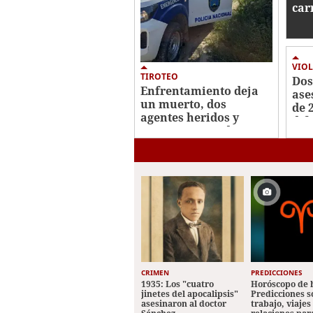
car
inm
Tiza
VIOL
TIROTEO
Dos
Enfrentamiento deja
ase
un muerto, dos
de 
agentes heridos y
dif
varios capturados en
Jut
San Pedro Sula
CRIMEN
PREDICCIONES
1935: Los "cuatro
Horóscopo de 
jinetes del apocalipsis"
Predicciones 
asesinaron al doctor
trabajo, viajes