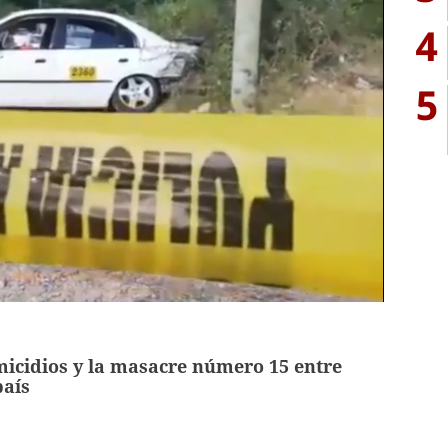
4
5
micidios y la masacre número 15 entre
país