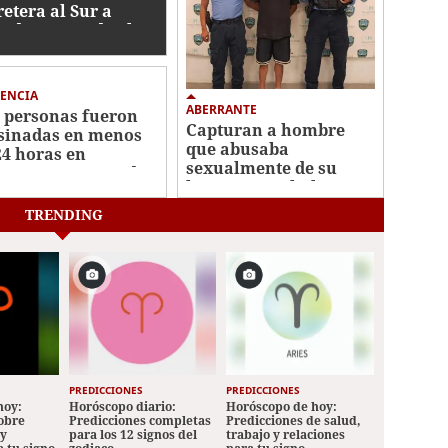
retera al Sur a
ediaciones de El
tillo
ENCIA
ABERRANTE
 personas fueron
Capturan a hombre
sinadas en menos
que abusaba
24 horas en
sexualmente de su
erentes sectores de
hijastra en Choloma
icalpa
TRENDING
PREDICCIONES
PREDICCIONES
hoy:
Horóscopo diario:
Horóscopo de hoy:
sobre
Predicciones completas
Predicciones de salud,
 y
para los 12 signos del
trabajo y relaciones