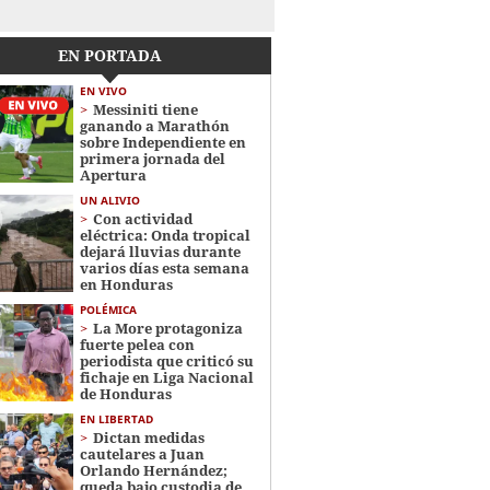
EN PORTADA
EN VIVO
Messiniti tiene
ganando a Marathón
sobre Independiente en
primera jornada del
Apertura
UN ALIVIO
Con actividad
eléctrica: Onda tropical
dejará lluvias durante
varios días esta semana
en Honduras
POLÉMICA
La More protagoniza
fuerte pelea con
periodista que criticó su
fichaje en Liga Nacional
de Honduras
EN LIBERTAD
Dictan medidas
cautelares a Juan
Orlando Hernández;
queda bajo custodia de