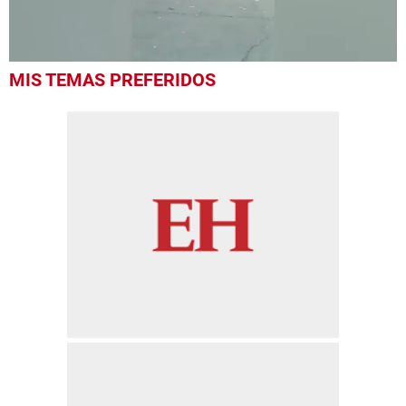
0
MIS TEMAS PREFERIDOS
of
24
seconds