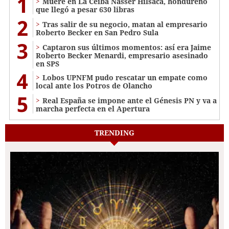
1
Muere en La Ceiba Nasser Hilsaca, hondureño
que llegó a pesar 630 libras
2
Tras salir de su negocio, matan al empresario
Roberto Becker en San Pedro Sula
3
Captaron sus últimos momentos: así era Jaime
Roberto Becker Menardi​​​, empresario asesinado
en SPS
4
Lobos UPNFM pudo rescatar un empate como
local ante los Potros de Olancho
5
Real España se impone ante el Génesis PN y va a
marcha perfecta en el Apertura
TRENDING