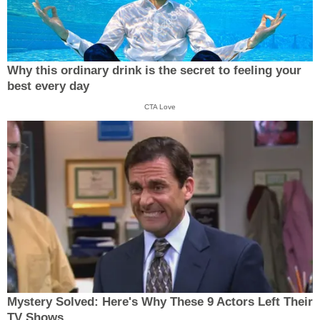
Why this ordinary drink is the secret to feeling your
best every day
CTA Love
Mystery Solved: Here's Why These 9 Actors Left Their
TV Shows