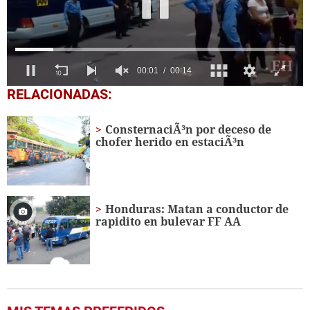
0
RELACIONADAS:
seconds
of
13
ConsternaciÃ³n por deceso de
seconds
chofer herido en estaciÃ³n
Honduras: Matan a conductor de
rapidito en bulevar FF AA