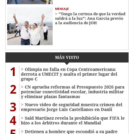
MENSAJE
"Tengo la certeza de que la verdad
saldrá a la luz": Ana García previo
a la audiencia de JOH
MÁS VISTO
1
Olimpia no falla en Copa Centroamericana:
derrota a UMECIT y asalta el primer lugar del
grupo C
2
CN aprueba reformas al Presupuesto 2026 para
potenciar conectividad escolar, industria militar
y eliminar plazas fantasmas
3
Nuevo video de seguridad muestra crimen del
empresario Jorge Luis Castellanos en Danlí
4
Saíd Martínez revela la prohibición que FIFA le
hizo a los árbitros durante el Mundial
5
Detienen a hombre que escondió a su padre