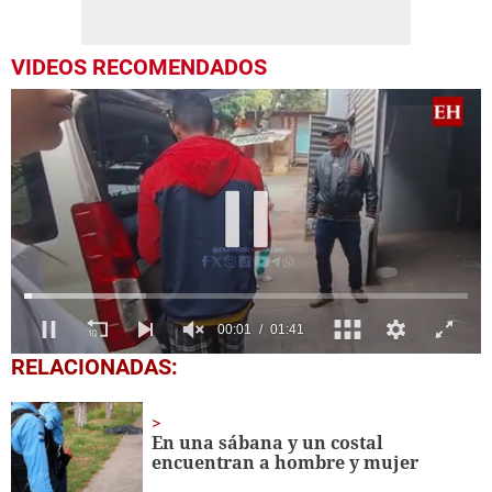
VIDEOS RECOMENDADOS
0
RELACIONADAS:
seconds
of
1
minute,
En una sábana y un costal
41
encuentran a hombre y mujer
seconds