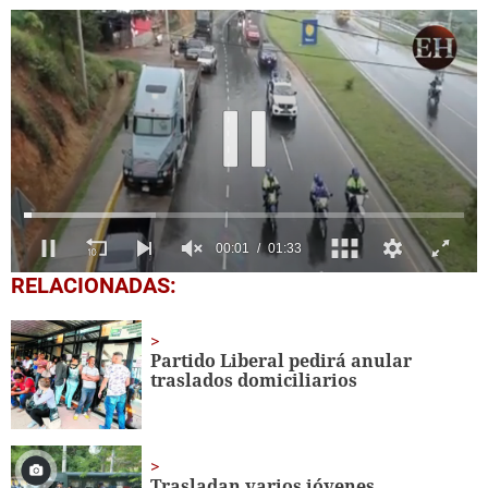
0
RELACIONADAS:
of
1
minute,
33
Partido Liberal pedirá anular
seconds
traslados domiciliarios
Trasladan varios jóvenes