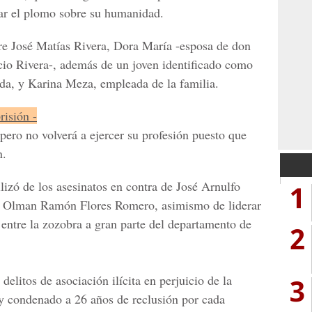
ar el plomo sobre su humanidad.
re José Matías Rivera
,
Dora María
-esposa de don
io Rivera-
, además de un joven identificado como
nda, y
Karina Meza
, empleada de la familia.
risión -
pero no volverá a ejercer su profesión puesto que
n.
lizó de los asesinatos en contra de
José Arnulfo
1
 y Olman Ramón Flores Romero
, asimismo de liderar
 entre la zozobra a gran parte del departamento de
2
3
delitos de asociación ilícita en perjuicio de la
y condenado a 26 años de reclusión por cada