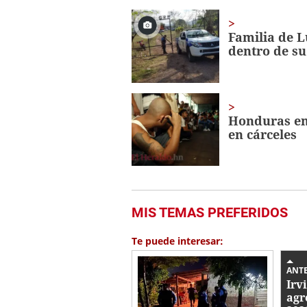
of
1
minute,
Familia de L
21
dentro de su
seconds
Volume
0%
Honduras en
en cárceles
MIS TEMAS PREFERIDOS
Te puede interesar:
ANT
Irv
agr