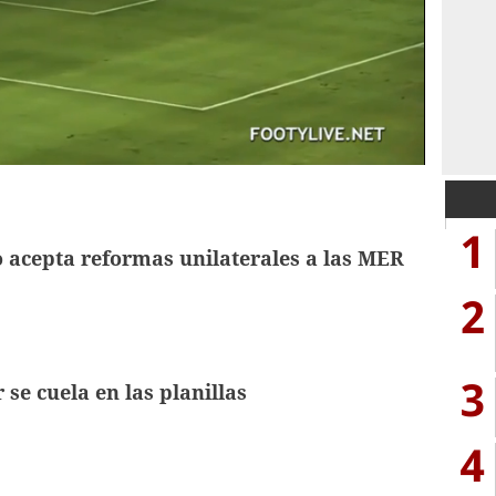
1
 acepta reformas unilaterales a las MER
2
3
 se cuela en las planillas
4