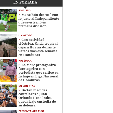
EN PORTADA
FINALIZÓ
Marathón derrotó con
lo justo al Independiente
que se estrenó en
primera división
UN ALIVIO
Con actividad
eléctrica: Onda tropical
dejará lluvias durante
varios días esta semana
en Honduras
POLÉMICA
La More protagoniza
fuerte pelea con
periodista que criticó su
fichaje en Liga Nacional
de Honduras
EN LIBERTAD
Dictan medidas
cautelares a Juan
Orlando Hernández;
queda bajo custodia de
su defensa
PRESENTA ARRAIGO