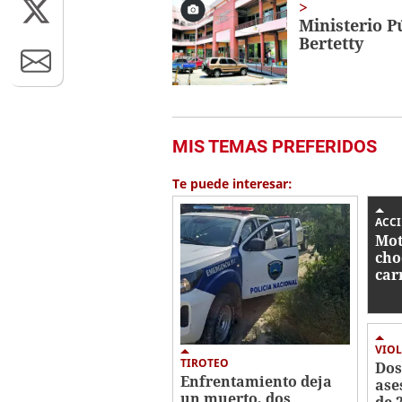
Ministerio P
Bertetty
MIS TEMAS PREFERIDOS
Te puede interesar:
ACC
Mot
cho
car
inm
Tiza
VIOL
TIROTEO
Dos
Enfrentamiento deja
ase
un muerto, dos