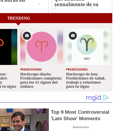
24 horas en
sexualmente de su
erentes sectores de
hijastra en Choloma
icalpa
TRENDING
PREDICCIONES
PREDICCIONES
hoy:
Horóscopo diario:
Horóscopo de hoy:
sobre
Predicciones completas
Predicciones de salud,
 y
para los 12 signos del
trabajo y relaciones
a tu signo
zodiaco
para tu signo
Top 9 Most Controversial
'Late Show' Moments
Brainberries