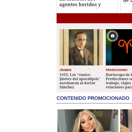
de 
agentes heridos y
dif
varios capturados en
Jut
San Pedro Sula
CRIMEN
PREDICCIONES
1935: Los "cuatro
Horóscopo de 
jinetes del apocalipsis"
Predicciones 
asesinaron al doctor
trabajo, viajes
Sánchez
relaciones par
CONTENIDO PROMOCIONADO