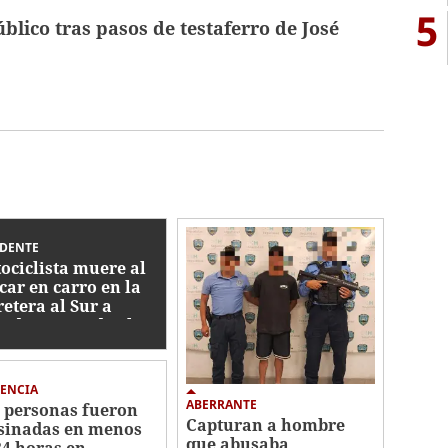
5
úblico tras pasos de testaferro de José
IDENTE
ociclista muere al
car en carro en la
retera al Sur a
ediaciones de El
tillo
ENCIA
ABERRANTE
 personas fueron
Capturan a hombre
sinadas en menos
que abusaba