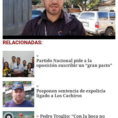
0
RELACIONADAS:
seconds
of
2
minutes,
Partido Nacional pide a la
56
oposición suscribir un “gran pacto”
seconds
Posponen sentencia de expolicía
ligado a Los Cachiros
Pedro Troglio: “Con la boca no