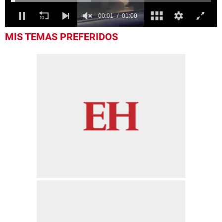
0
MIS TEMAS PREFERIDOS
seconds
of
1
minute,
0