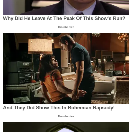
Why Did He Leave At The Peak Of This Show's Run?
Brainberries
And They Did Show This In Bohemian Rapsody!
Brainberries