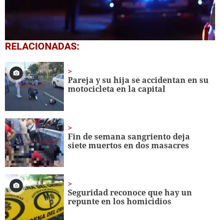
0
RELACIONADAS:
seconds
of
1
minute,
Pareja y su hija se accidentan en su
1
motocicleta en la capital
second
Fin de semana sangriento deja
siete muertos en dos masacres
Seguridad reconoce que hay un
repunte en los homicidios