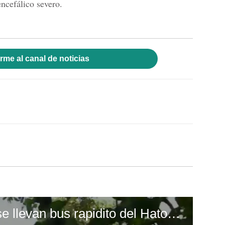
ncefálico severo.
rme al canal de noticias
Presuntos ladrones se llevan bus rapidito del Hato De Enmedio