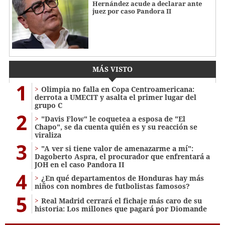
Hernández acude a declarar ante
juez por caso Pandora II
MÁS VISTO
1
Olimpia no falla en Copa Centroamericana:
derrota a UMECIT y asalta el primer lugar del
grupo C
2
"Davis Flow" le coquetea a esposa de "El
Chapo", se da cuenta quién es y su reacción se
viraliza
3
"A ver si tiene valor de amenazarme a mí":
Dagoberto Aspra, el procurador que enfrentará a
JOH en el caso Pandora II
4
¿En qué departamentos de Honduras hay más
niños con nombres de futbolistas famosos?
5
Real Madrid cerrará el fichaje más caro de su
historia: Los millones que pagará por Diomande