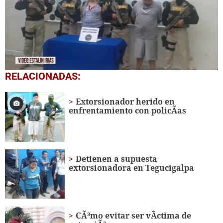
0
RELACIONADAS:
seconds
of
1
Extorsionador herido en
minute,
enfrentamiento con policÃ­as
1
second
Detienen a supuesta
extorsionadora en Tegucigalpa
CÃ³mo evitar ser vÃ­ctima de