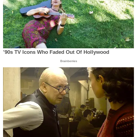
’90s TV Icons Who Faded Out Of Hollywood
Brainberries