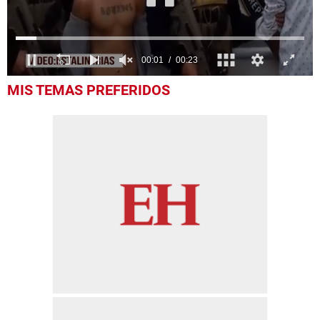
0
MIS TEMAS PREFERIDOS
seconds
of
23
seconds