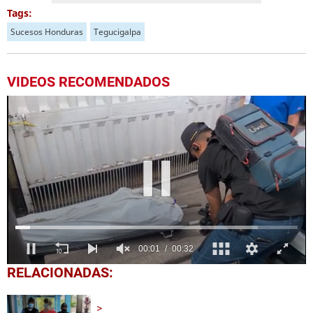
Tags:
Sucesos Honduras
Tegucigalpa
VIDEOS RECOMENDADOS
0
RELACIONADAS:
seconds
of
32