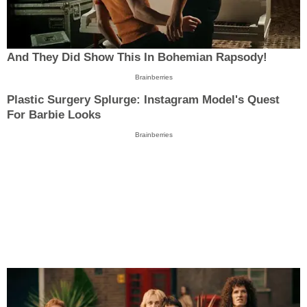
And They Did Show This In Bohemian Rapsody!
Brainberries
Plastic Surgery Splurge: Instagram Model's Quest
For Barbie Looks
Brainberries