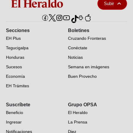
Subir
Secciones
Boletines
EH Plus
Cruzando Fronteras
Tegucigalpa
Conéctate
Honduras
Noticias
Sucesos
Semana en imágenes
Economía
Buen Provecho
EH Trámites
Opinión
Suscríbete
Grupo OPSA
EH Verifica
Beneficio
El Heraldo
Fotogalerías
Ingresar
La Prensa
Deportes
Notificaciones
Diez