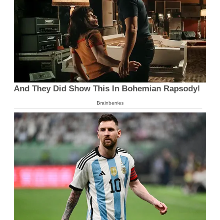
And They Did Show This In Bohemian Rapsody!
Brainberries