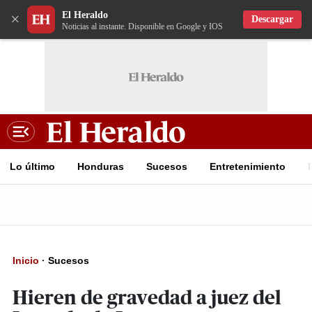
El Heraldo
×
Descargar
Noticias al instante. Disponible en Google y IOS
Lo último
Honduras
Sucesos
Entretenimiento
Inicio
·
Sucesos
Hieren de gravedad a juez del