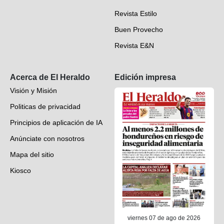
Videos
Revista Estilo
Hondureños en el mundo
Buen Provecho
Revista E&N
Suscripción
Acerca de El Heraldo
Edición impresa
Visión y Misión
Politicas de privacidad
Principios de aplicación de IA
Anúnciate con nosotros
Mapa del sitio
Kiosco
Preguntas frecuentes
Contáctenos
viernes 07 de ago de 2026