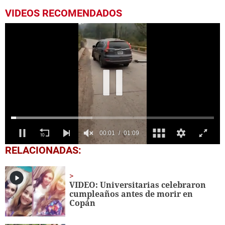
VIDEOS RECOMENDADOS
0
RELACIONADAS:
seconds
of
1
minute,
VIDEO: Universitarias celebraron
9
cumpleaños antes de morir en
seconds
Copán