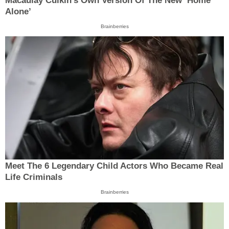
Macaulay Culkin's Own Version Of The New ‘Home
Alone’
Brainberries
Meet The 6 Legendary Child Actors Who Became Real
Life Criminals
Brainberries