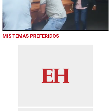
0
MIS TEMAS PREFERIDOS
seconds
of
49
seconds