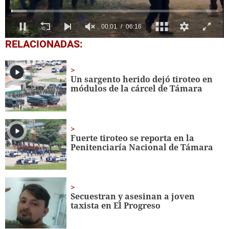
0
RELACIONADAS:
seconds
of
6
minutes,
Un sargento herido dejó tiroteo en
16
módulos de la cárcel de Támara
seconds
Fuerte tiroteo se reporta en la
Penitenciaría Nacional de Támara
Secuestran y asesinan a joven
taxista en El Progreso