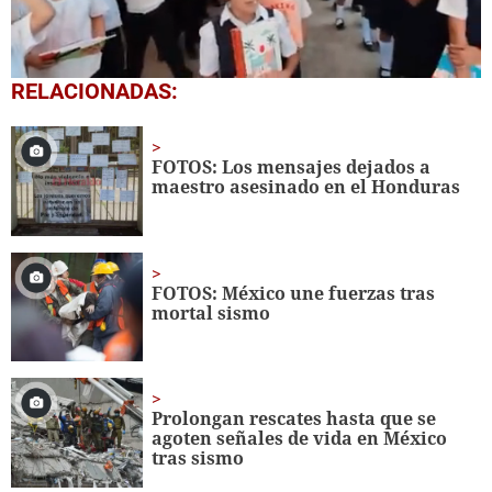
0
RELACIONADAS:
seconds
of
1
minute,
FOTOS: Los mensajes dejados a
56
maestro asesinado en el Honduras
seconds
FOTOS: México une fuerzas tras
mortal sismo
Prolongan rescates hasta que se
agoten señales de vida en México
tras sismo