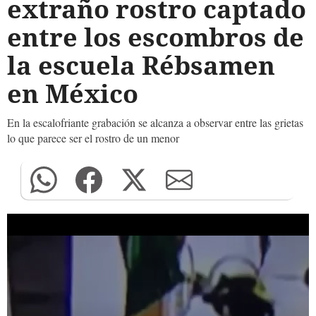
extraño rostro captado
entre los escombros de
la escuela Rébsamen
en México
En la escalofriante grabación se alcanza a observar entre las grietas
lo que parece ser el rostro de un menor
0
seconds
of
0
seconds