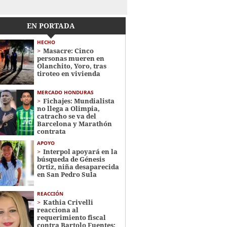
EN PORTADA
HECHO
Masacre: Cinco
personas mueren en
Olanchito, Yoro, tras
tiroteo en vivienda
MERCADO HONDURAS
Fichajes: Mundialista
no llega a Olimpia,
catracho se va del
Barcelona y Marathón
contrata
APOYO
Interpol apoyará en la
búsqueda de Génesis
Ortiz, niña desaparecida
en San Pedro Sula
REACCIÓN
Kathia Crivelli
reacciona al
requerimiento fiscal
contra Bartolo Fuentes: