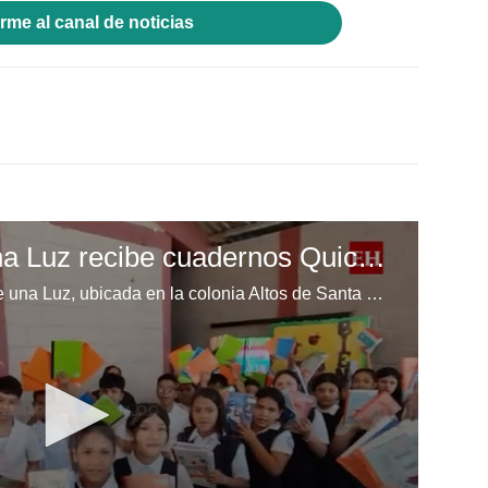
rme al canal de noticias
Escuela Enciende una Luz recibe cuadernos Quick, gracias a la Maratón del Saber
Los niños de la escuela Enciende una Luz, ubicada en la colonia Altos de Santa Rosa, al sur de Tegucigalpa, recibieron cuadernos Quick como parte de la Campaña Maratón del Saber.