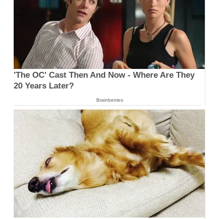
'The OC' Cast Then And Now - Where Are They
20 Years Later?
Brainberries