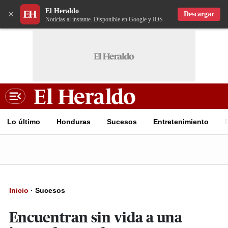
El Heraldo
×
Descargar
Noticias al instante. Disponible en Google y IOS
Lo último
Honduras
Sucesos
Entretenimiento
Inicio
·
Sucesos
Encuentran sin vida a una