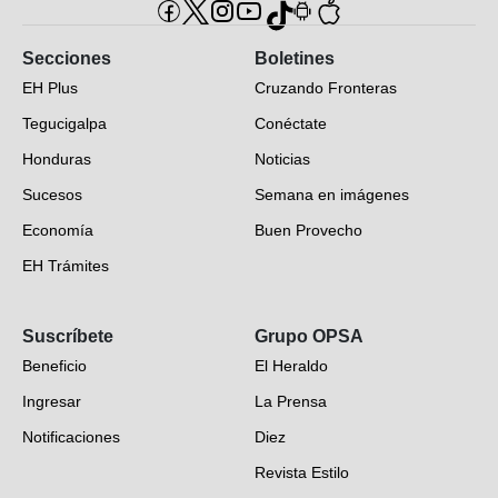
Secciones
Boletines
EH Plus
Cruzando Fronteras
Tegucigalpa
Conéctate
Honduras
Noticias
Sucesos
Semana en imágenes
Economía
Buen Provecho
EH Trámites
Opinión
Suscríbete
Grupo OPSA
EH Verifica
Beneficio
El Heraldo
Fotogalerías
Ingresar
La Prensa
Deportes
Notificaciones
Diez
Videos
Revista Estilo
Hondureños en el mundo