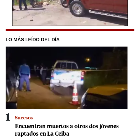
0
seconds
of
LO MÁS LEÍDO DEL DÍA
1
minute,
35
seconds
1
Sucesos
Encuentran muertos a otros dos jóvenes
raptados en La Ceiba