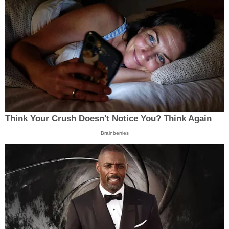
Think Your Crush Doesn't Notice You? Think Again
Brainberries