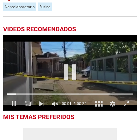
Narcolaboratorio
Fusina
VIDEOS RECOMENDADOS
0
MIS TEMAS PREFERIDOS
seconds
of
24
seconds