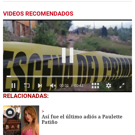
VIDEOS RECOMENDADOS
0
RELACIONADAS:
seconds
of
42
seconds
Así fue el último adiós a Paulette
Patiño