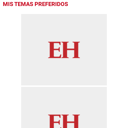
0
MIS TEMAS PREFERIDOS
seconds
of
25
seconds