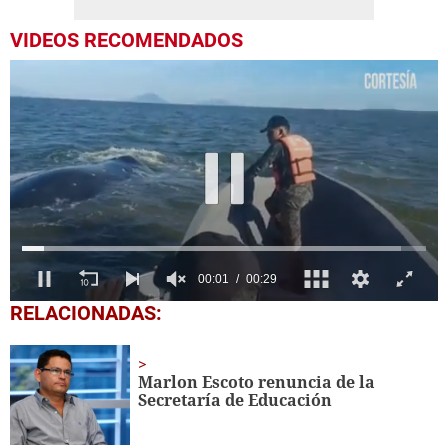
VIDEOS RECOMENDADOS
0
RELACIONADAS:
of
29
seconds
Marlon Escoto renuncia de la
Secretaría de Educación