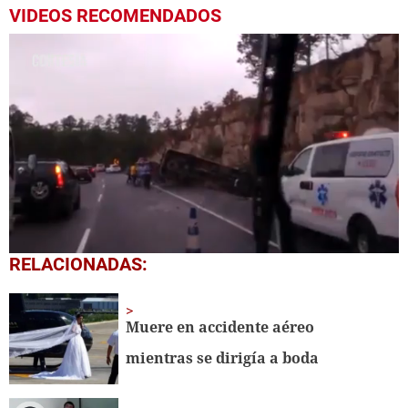
VIDEOS RECOMENDADOS
0
RELACIONADAS:
seconds
of
43
seconds
Muere en accidente aéreo
mientras se dirigía a boda